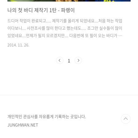
나의 첫 바디 제작기 1탄 - 파랭이
드디어 작업이 완료되고.... 제작기를 올리게 되었네요...처음 하는 작업
이다보니... 사전조사를 많이 한다고 했는데도.... 조그만 실수들이 많이
있었네요...언제가 될지 모르겠지만... 다음번에 또 필이 오는 바디가 있
다면... 그때는 더 잘 만들 수 있을것 같네요.정말 바디를 만든다는게....
2014. 11. 26.
이렇게 힘든줄 몰랐네요 ㅎㅎ 그래도 만들고 나니 기쁜마음은.. 뭐... 말
로 다 할 수 없네요 ^^.... 첫 바디를 두종류로 만들고 싶어서 동일한 바디
1
를 두개 구입했었습니다. ㅎㅎ그럼 나의 첫 바디 제작기 1탄을 시작하겠
습니다. : 위 사진이 제가 만들고자 하는 스바루 임프레자 입니다. : 자~
구입한 바디 입니다.일반 가위와 곡면가위(바디용)를 이용해서 커팅을
먼저 해 줍니다.도색을 하고 커팅을 할 경우 ..
개인적인 관심사를 자유롭게 기록하는 곳입니다.
JUNGHWAN.NET