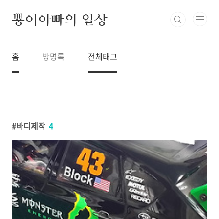
본문 바로가기
뿅이아빠의 일상
홈
방명록
전체태그
바디제작
4