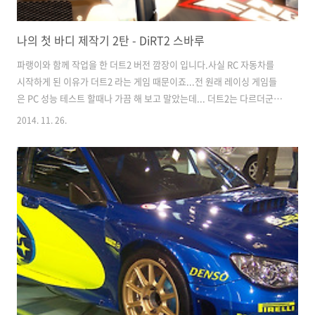
나의 첫 바디 제작기 2탄 - DiRT2 스바루
파랭이와 함께 작업을 한 더트2 버전 깜장이 입니다.사실 RC 자동차를
시작하게 된 이유가 더트2 라는 게임 때문이죠...전 원래 레이싱 게임들
은 PC 성능 테스트 할때나 가끔 해 보고 말았는데... 더트2는 다르더군
요... 예전에 해 봤던 니드포 스피드 같은 게임과는 다르더군요...코너링
2014. 11. 26.
에서 드리프트 하는 모습을 보고... 후~욱~ 갔죠 ㅋㅋ그래서 레이싱휠(핸
들)도 구입하고 본격적으로 게임을 하다가..... 갑자기 창고에 고이 모셔
둔 RC헬기들이 생각나더군요 ㅋ~4채널 1대.. 6채널 1대.... 후면 호버링
밖에 못하는... 뭐 시간도 없었지만..... RC헬기 처분하고 RC자동차로 전
향을 하게 되었죠~~~ 서론이 길었네요~그럼 첫 바디 제작기 2탄 입니
다.~ (초반의 사진들은 바디제작기1탄 과 중복..