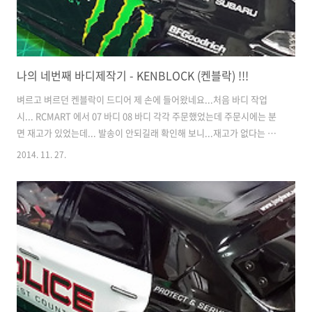
나의 네번째 바디제작기 - KENBLOCK (켄블락) !!!
벼르고 벼르던 켄블락이 드디어 제 손에 들어왔네요...처음 바디 작업
시... RCMART 에서 07 바디 08 바디 각각 주문했었는데 주문시에는 분
면 재고가 있었는데... 발송이 안되길래 확인해 보니...재고가 없다는 회
신을 받았습니다.... 어절수 없이 주문 취소하고... 07바디를 두개 구입해
2014. 11. 27.
서.. 콜린멕레이 가 탔던 파랭이와 깜장해골(노피어) 스바루를 만들게 되
었었죠... 그럼 작업 이미지 첨부합니다. : 사용할 언더네온 LED... 당연
히 초록색~ : 참고할 이미지 들과 작업할 바디... : 커팅 후 세척, 건조중..
: 마스킹 작업을 합니다. 순서는...1. 바디에 포함된 윈도우용 마스킹 부
착 이 부분 커팅..2. 흰색으로 도색할 부분 마스킹 - 전체를 마스킹 하는
것이 아니라 좁은 부분이나 검..