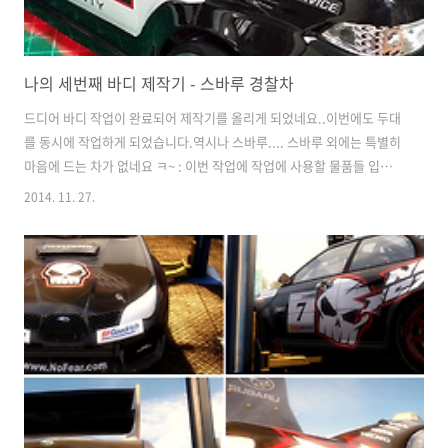
나의 세번째 바디 제작기 - 스바루 경찰차
드디어 바디 작업이 완료되어 제작기를 올리게 되었네요..이번에도 두대
를 동시에 작업하게 되었습니다.역시나 스바루.... 스바루 외에는 특별히
마음에 드는 차가 없네요 ㅋ~ : 이번 작업에 작업에 사용할 물품들 입니
다.SUBARU Impreza WRC 08 바디용 라이트 버킷 2세트... 아래는 스
2014. 11. 27.
페어부품 및 심 입니다. : 임프레자 08바디 2세트... 전 개인적으로 Colt
사 바디가 너무 마음에 드네요... 이유는...1. 아주 저렴한 가격2. 가격대
비 비교적 높은 퀄리티3. 편리한 작업 (판도라 바디에 비해 ㅎ~)4. 라이트
버킷을 구하지 못할 경우 사용할 수 있는 PC(폴리카보네이트) 라이트 버
킷 : 물론 기본 마스킹(윈도우) 태이프와 데칼 스티커도 들어있습니다. 헤
드 및 리어 램프 데칼의 경우 ..