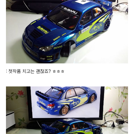
: 첫작품 치고는 괜찮죠? ㅎㅎㅎ