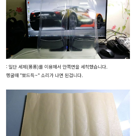
: 일단 세제(퐁퐁)를 이용해서 안쪽면을 세척했습니다.
헹굴때 "뽀드득~" 소리가 나면 된겁니다.