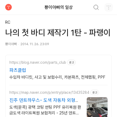
검색하기
뿅이아빠의 일상
티스토리
RC
나의 첫 바디 제작기 1탄 - 파랭이
뿅이아빠
2014. 11. 26. 23:09
https://blog.naver.com/parts_club
광고
파츠클럽
수입차 바디킷, 사고 및 보험수리, 카본파츠, 전체랩핑, PPF
https://map.naver.com/p/entry/place/13435284
광고
진주 덴트하우스- 도색 자동차 외형복
원/관리 전문점
도색(문콕) 광택 코팅 썬팅 PPF 유리복원 판
금도색 라이트복원 보험처리 - 25년 덴트장