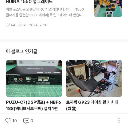
HUINA 1550 업그레이드
후 보관 중이던 트랙사스 순정 타이어는 아직 멀쩡한
글 내용
데.... 처음 타이어 교체할 때는 크게 신경을 안 써서 몰랐는
이번 포스팅은 오랜만에 RC 작업기입니다.후이나 1550
데... 구매했던 휠 하나가 불량이네요.조립 시 타이어 비드
굴삭기를 완전한 RC(비례제어)로 업그레이드해 봤습니다.
부분을 잡아주지 못해서 림과 따리어가 자꾸 헛돌길래 확
마지막 부품 주문을 2021년 1월에 했는데... 바쁘다는 핑
인해 봤더니,림 외부 링(우측에 무게추 부착되어 있는 부
44
16
2024. 7. 28.
계로 미루다가 3년 6개월 만에 작업을 했군요 ㅎㅎ우선 업
분)이 폭이 2~3mm 정도 좁아서 타이어 비드를 꽉 잡아주
그레이드(개조)에 필요한 부품부터 알아보겠습니다. 변
지를 못하네요 -.-..구..
속기는 저렴한 걸로 아무거나 구입하시면 되지만 브레이크
없는 걸로 구입하셔야 합니다.(설정 가능한 제품은 단가가
올라갑니다. ㅎ) 테스트 중에 문제가 생겨서 확인을 해 보
이 블로그 인기글
니...별도의 BEC를 사용하지 않고, 변속기 전압(5VDC BE
C내장)을 사용한 게 문제더군요.변속기가 총 6개가 들어가
다 보니 모두 전원공급을 해서 문제가 발생했네요.이 부분
은 CH1 변속기 전원만 사용하고, CH2~CH6 변속기는 신
호선 1가..
PUZU-C7(DSP앰프) + NBF6
로지텍 G923 레이싱 휠 거치대
18S(액티브서브우퍼) 설치 1편
(짭챌)
10
0