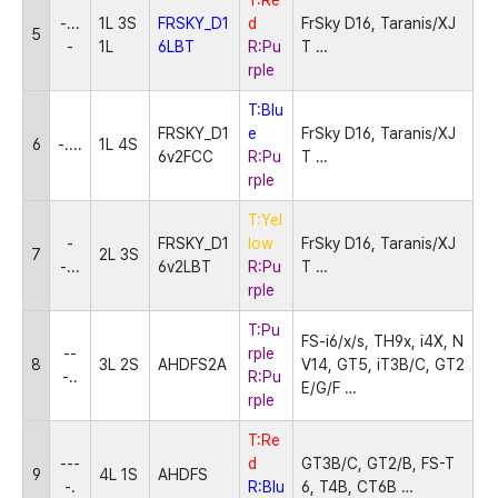
T:Re
-...
1L 3S
FRSKY_D1
d
FrSky D16, Taranis/XJ
5
-
1L
6LBT
R:Pu
T
…
rple
T:Blu
FRSKY_D1
e
FrSky D16, Taranis/XJ
6
-....
1L 4S
6v2FCC
R:Pu
T
…
rple
T:Yel
-
FRSKY_D1
low
FrSky D16, Taranis/XJ
7
2L 3S
-...
6v2LBT
R:Pu
T
…
rple
T:Pu
FS-i6/x/s, TH9x, i4X, N
--
rple
8
3L 2S
AHDFS2A
V14, GT5, iT3B/C, GT2
-..
R:Pu
E/G/F
…
rple
T:Re
---
d
GT3B/C, GT2/B, FS-T
9
4L 1S
AHDFS
-.
R:Blu
6, T4B, CT6B
…