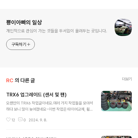
로그 정보
뿅이아빠의 일상
개인적으로 관심이 가는 것들을 두서없이 올려두는 곳입니다.
구독하기
더보기
RC
의 다른 글
TRX6 업그레이드 (센서 및 팬)
글 내용
오랜만의 TRX6 작업글이네요.여러 가지 작업들을 모아서
하다 보니 많이 늦어졌네요~이번 작업은 타이어교체, 휠
불량교체, NB4 온도센서 및 전압센서, 온도감응형 쿨링팬
12
0
2024. 9. 8.
장착 등의 작업입니다. 오일 좀 바르고 관리를 해줬으면 조
금 더 오래갔으려나...저렴한 제품이라 그런지 운행도 안
하고 거의 전시만 했는데 이렇게 찢어지네요.타이어 교체