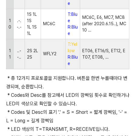
e
1S 1L
T:Blu
MC6C, E6, MC7, MC8
1
.-.
1S
e
MC6C
(after 2020.6.15..), MC
0
-.-
1L 1S
R:Blu
10
…
1L
e
T:Yel
1
..-
2S 2L
low
ET06, ET16/S, ET12, E
WFLY2
1
-..
2S
R:Blu
T07, ET08,
…
e
* 총 12가지 프로토콜을 지원합니다. 버튼을 한번 누를때마다 변
경되며, 순환합니다.
* Codes와 Desc를 참고해서 LED의 깜빡임 횟수로 확인하거나
LED의 색상으로 확인할 수 있습니다.
* Codes 및 Desc의 표기 '.' = S = Short = 짧게 깜빡임, '-' =
L = Long = 길게 깜빡임
* LED 색상의 T=TRANSMIT, R=RECEIVE입니다.