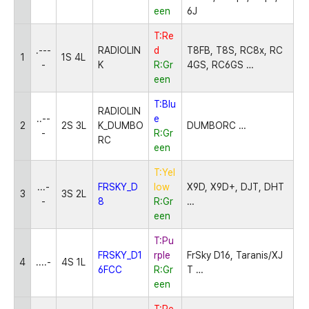
een
6J
T:Re
.---
RADIOLIN
d
T8FB, T8S, RC8x, RC
1
1S 4L
-
K
R:Gr
4GS, RC6GS
…
een
T:Blu
RADIOLIN
..--
e
2
2S 3L
K_DUMBO
DUMBORC
…
-
R:Gr
RC
een
T:Yel
...-
FRSKY_D
low
X9D, X9D+, DJT, DHT
3
3S 2L
-
8
R:Gr
…
een
T:Pu
FRSKY_D1
rple
FrSky D16, Taranis/XJ
4
....-
4S 1L
6FCC
R:Gr
T
…
een