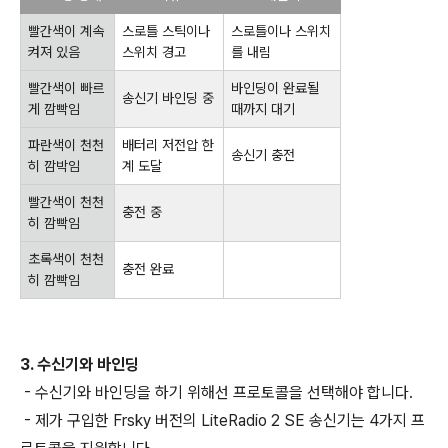
빨간색이 계속
스로틀 스틱이나
스로틀이나 스위치
켜져 있음
스위치 경고
를 내림
빨간색이 빠르
바인딩이 완료될
송신기 바인딩 중
게 깜빡임
때까지 대기
파란색이 천천
배터리 저전압 한
송신기 충전
히 깜박임
계 도달
빨간색이 천천
충전 중
히 깜빡임
초록색이 천천
충전 완료
히 깜빡임
3. 수신기와 바인딩
- 수신기와 바인딩을 하기 위해선 프로토콜을 선택해야 합니다.
- 제가 구입한 Frsky 버전의 LiteRadio 2 SE 송신기는 4가지 프