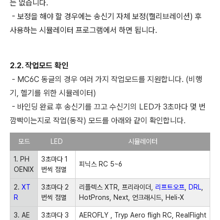
는 없습니다.
- 보정을 해야 할 경우에는 송신기 자체 보정(캘리브레이션) 후
사용하는 시뮬레이터 프로그램에서 하면 됩니다.
2.2. 작업모드 확인
- MC6C 동글의 경우 여러 가지 작업모드를 지원합니다. (비행
기, 헬기를 위한 시뮬레이터)
-
바인딩 완료 후 송신기를 끄고 수신기의 LED가 3초마다 몇 번
깜빡이는지로 작업(동작) 모드를 아래와 같이 확인합니다.
모드
LED
시뮬레이터
1. PH
3
초마다
1
피닉스
RC 5~6
OENIX
번씩 점멸
2.
XT
3
초마다
2
리플렉스
XTR,
프리라이더
,
리프트오프
,
DRL
,
R
번씩 점멸
HotProns, Next,
언크래시드
, Heli-X
3. AE
3
초마다
3
AEROFLY , Tryp Aero fligh RC, RealFIight