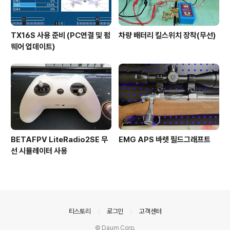
TX16S 사용 준비 (PC연결 및 펌
차량 배터리 킬스위치 장착(무선)
웨어 업데이트)
BETAFPV LiteRadio2SE 무
EMG APS 바렛 필드그래프트
선 시뮬레이터 사용
의안내
티스토리
로그인
고객센터
© Daum Corp.