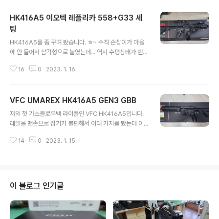
HK416A5 이오텍 레플리카 558+G33 세
팅
글 내용
HK416A5를 좀 꾸며 봤습니다. ㅎ~ 수직 손잡이가 마음
에 안 들어서 삼각형으로 붙였는데... 역시 수평상태가 핸들
링하기에 더 좋은 것 같아요. 여러 가지 형태로 바꿔 보면서
16
0
2023. 1. 16.
가장 마음에 드는 세팅을 찾아야겠네요. 뭐 고증에 목숨 거
는 스타일은 아니니까 ㅎㅎ 아래는 558 레플리카 시차보
정 테스트 입니다. 영 몹쓸 물건은 아니네요 ㅎ 558 레플
VFC UMAREX HK416A5 GEN3 GBB
리카 시차보정 테스트
글 내용
저의 첫 가스블로우백 라이플인 VFC HK416A5입니다.
레일을 맨손으로 잡기가 불편해서 여러 가지를 봤는데 이
게 제일 가성비가 좋네요. 연초에 바빠서 만져볼 시간이 많
14
0
2023. 1. 15.
지 않네요. ㅎ~ 시간 될 때마다 살펴보면서 부족한(?) 부분
들을 하나씩 손봐야겠네요.
이 블로그 인기글