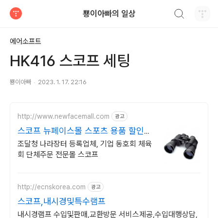
검색하기
뿅이아빠의 일상
티스토리
에어소프트
HK416 스코프 세팅
뿅이아빠
2023. 1. 17. 22:16
http://www.newfacemall.com
광고
스코프 뉴페이스몰 스포츠 용품 할인
이벤트
조달청 나라장터 등록업체, 기업 동호회 체육
회 단체주문 전문몰 스코프
http://ecnskorea.com
광고
스코프,내시경및특수램프
내시경램프 수입및판매,교환방문 서비스제공,수입대행상담,