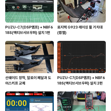
PUZU-C7(DSP앰프) + NBF6
로지텍 G923 레이싱 휠 거치대
18S(액티브서브우퍼) 설치 1편
(짭챌)
선쉐이드 장착, 알로이 페달과 도
PUZU-C7(DSP앰프) + NBF6
어스커프 교체
18S(액티브서브우퍼) 설치 2편